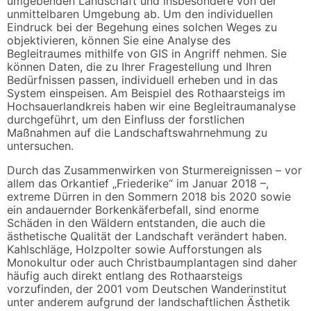
umgebenden Landschaft und insbesondere von der
unmittelbaren Umgebung ab. Um den individuellen
Eindruck bei der Begehung eines solchen Weges zu
objektivieren, können Sie eine Analyse des
Begleitraumes mithilfe von GIS in Angriff nehmen. Sie
können Daten, die zu Ihrer Fragestellung und Ihren
Bedürfnissen passen, individuell erheben und in das
System einspeisen. Am Beispiel des Rothaarsteigs im
Hochsauerlandkreis haben wir eine Begleitraumanalyse
durchgeführt, um den Einfluss der forstlichen
Maßnahmen auf die Landschaftswahrnehmung zu
untersuchen.
Durch das Zusammenwirken von Sturmereignissen – vor
allem das Orkantief „Friederike“ im Januar 2018 –,
extreme Dürren in den Sommern 2018 bis 2020 sowie
ein andauernder Borkenkäferbefall, sind enorme
Schäden in den Wäldern entstanden, die auch die
ästhetische Qualität der Landschaft verändert haben.
Kahlschläge, Holzpolter sowie Aufforstungen als
Monokultur oder auch Christbaumplantagen sind daher
häufig auch direkt entlang des Rothaarsteigs
vorzufinden, der 2001 vom Deutschen Wanderinstitut
unter anderem aufgrund der landschaftlichen Ästhetik