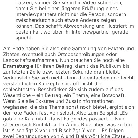
passen, können Sie sie in Ihr Video schneiden,
damit Sie bei einer längeren Erklärung eines
Interviewpartners nicht nur die Person, sondern
zwischendurch auch etwas Anderes zeigen
können. Das schafft Abwechslung und illustriert im
besten Fall, worüber Ihr Interviewpartner gerade
spricht.
Am Ende haben Sie also eine Sammlung von Fakten und
Zitaten, eventuell auch Ortsbeschreibungen oder
Landschaftsaufnahmen. Nun brauchen Sie noch eine
Dramaturgie
für Ihren Beitrag, damit das Publikum bis
zur letzten Zeile bzw. letzten Sekunde dran bleibt.
Verkünsteln Sie sich nicht, denn die einfachen und leicht
verständlichen Konzepte sind oft nicht die
schlechtesten. Beschränken Sie sich zudem auf das
Wesentliche – ein Beitrag, ein Thema, eine Botschaft.
Wenn Sie alle Exkurse und Zusatzinformationen
weglassen, die das Thema sonst noch bietet, ergibt sich
der rote Faden fast von selbst. Also zum Beispiel: „Es
gab eine Kalamität, da ist Folgendes passiert … Nun
streiten sich Konfliktpartei A und B darüber, was zu tun
ist: A schlägt X vor und B schlägt Y vor … Es folgen
zwei Begründungen von A und B als wörtliche Zitate …